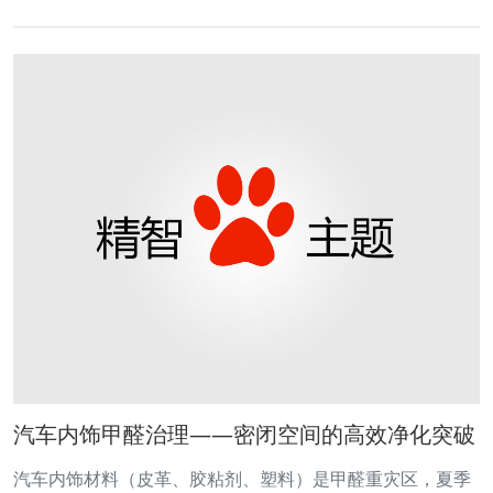
汽车内饰甲醛治理——密闭空间的高效净化突破
汽车内饰材料（皮革、胶粘剂、塑料）是甲醛重灾区，夏季